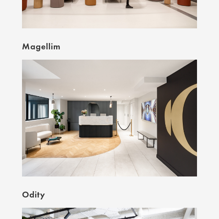
Magellim
Odity