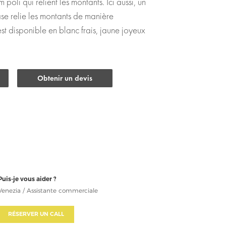
 poli qui relient les montants. Ici aussi, un
base relie les montants de manière
t disponible en blanc frais, jaune joyeux
Obtenir un devis
Puis-je vous aider ?
Venezia / Assistante commerciale
RÉSERVER UN CALL