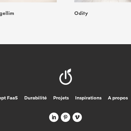
ellim
Odity
pt FaaS
Durabilité
Projets
Inspirations
A propos