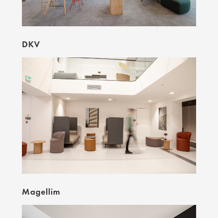
DKV
Magellim