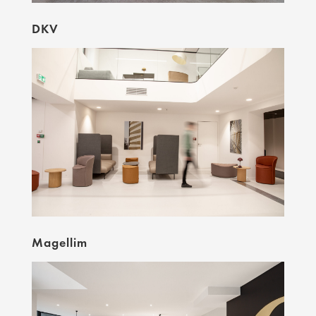
DKV
Magellim