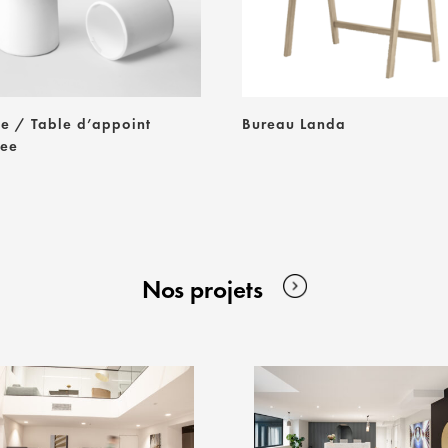
se / Table d’appoint
Bureau Landa
ree
Nos projets