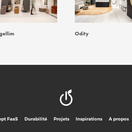
ellim
Odity
pt FaaS
Durabilité
Projets
Inspirations
A propos