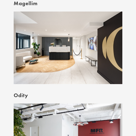
Magellim
Odity