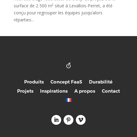
surface de 2 500 m² situé à Levallois-Perret, a été
conçu pour regrouper les équipes jusqu’alors
réparties...
Produits
Concept FaaS
Durabilité
Projets
Inspirations
A propos
Contact