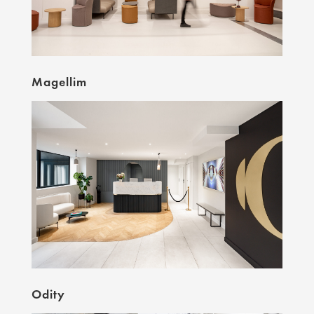
Magellim
Odity