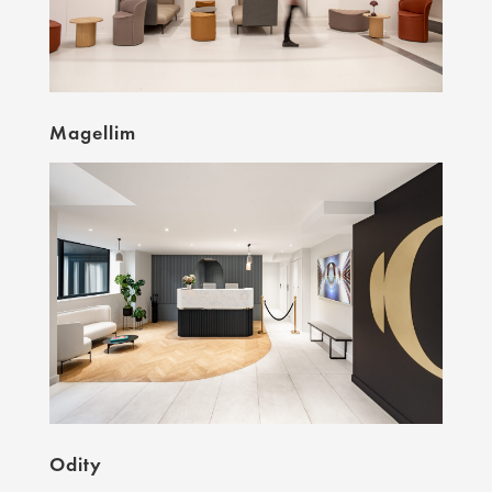
Magellim
Odity