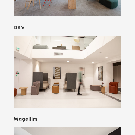
DKV
Magellim