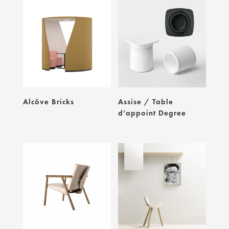
Alcôve Bricks
Assise / Table
d’appoint Degree