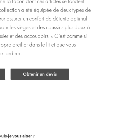
me la façon dont ces articles se fondent
 collection a été équipée de deux types de
our assurer un confort de détente optimal :
pour les sièges et des coussins plus doux à
sier et des accoudoirs. « C’est comme si
opre oreiller dans le lit et que vous
e jardin ».
Obtenir un devis
Puis-je vous aider ?