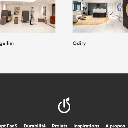
ellim
Odity
pt FaaS
Durabilité
Projets
Inspirations
A propos