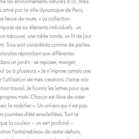
me les environnements naturels d’ici, mais
s attiré par la ville dynamique de Paris,
e heure de route. » La collection
pose de six éléments individuels : un
n tabouret, une table ronde, un lit de jour
nt. Tous sont considérés comme de petites
cturales répondant aux différentes
dans un jardin : se reposer, manger,
seul ou à plusieurs. « Je n’impose jamais une
 l’utilisation de mes créations. J’aime voir
 mon travail. Je fournis les lettres pour que
 propres mots. Chacun est libre de créer
ec le mobilier ». Un univers qui n’est pas
es journées d’été ensoleillées. Tant le
 que la couleur – un vert profond –
ection Fontainebleau de rester dehors,