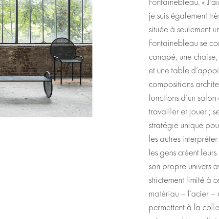
Fontainebleau. « J’ai
je suis également trè
située à seulement un
Fontainebleau se com
canapé, une chaise, u
et une table d’appoi
compositions archite
fonctions d’un salon 
travailler et jouer ; 
stratégie unique pour
les autres interpréter
les gens créent leurs
son propre univers av
strictement limité à c
matériau – l’acier –
permettent à la coll