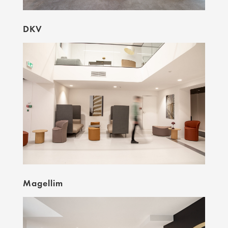
DKV
Magellim