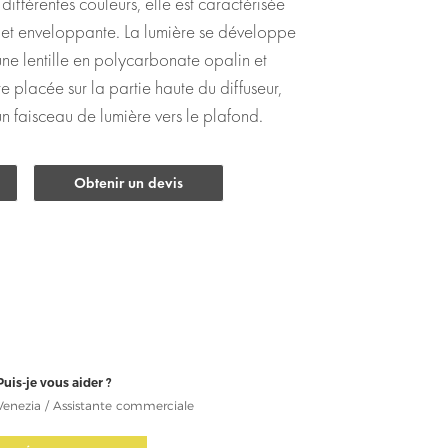
ifférentes couleurs, elle est caractérisée
e et enveloppante. La lumière se développe
une lentille en polycarbonate opalin et
e placée sur la partie haute du diffuseur,
n faisceau de lumière vers le plafond.
Obtenir un devis
Puis-je vous aider ?
Venezia / Assistante commerciale