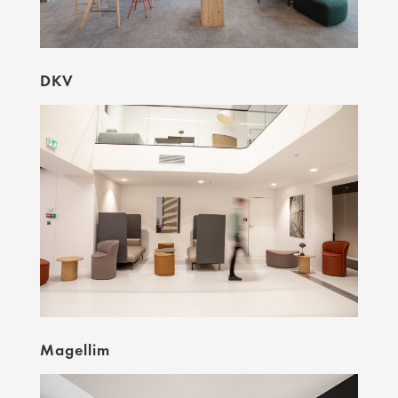
DKV
Magellim