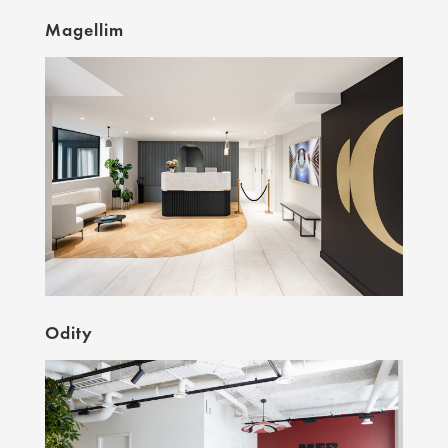
Magellim
Odity