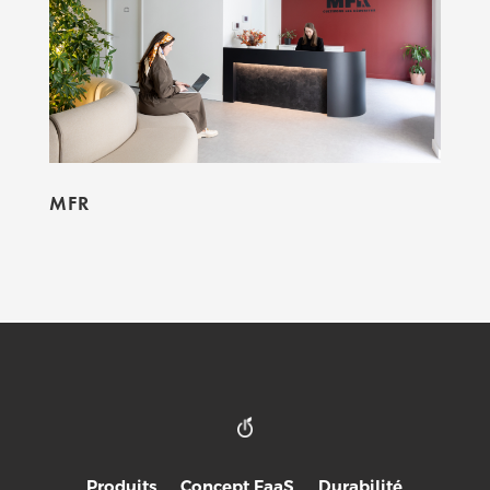
MFR
Produits
Concept FaaS
Durabilité